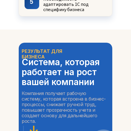
5
адаптировать 1С под
специфику бизнеса
РЕЗУЛЬТАТ ДЛЯ
БИЗНЕСА
Система, которая
работает на рост
вашей компании
Компания получает рабочую
систему, которая встроена в бизнес-
процессы, снижает ручной труд,
повышает прозрачность учета и
создает основу для дальнейшего
роста.
↓